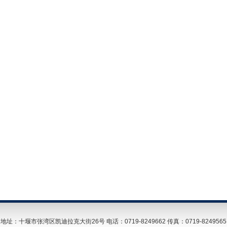
地址：十堰市张湾区凯迪拉克大街26号 电话：0719-8249662 传真：0719-8249565