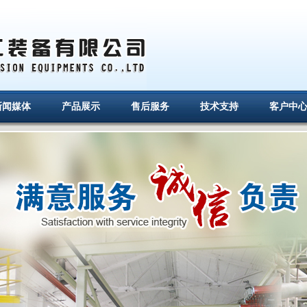
新闻媒体
产品展示
售后服务
技术支持
客户中