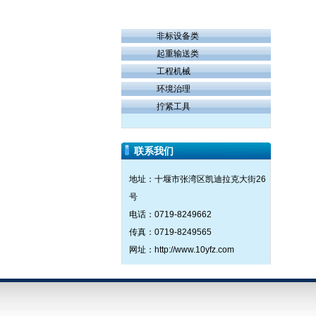
非标设备类
起重输送类
工程机械
环境治理
拧紧工具
联系我们
地址：十堰市张湾区凯迪拉克大街26
号
电话：0719-8249662
传真：0719-8249565
网址：http://www.10yfz.com