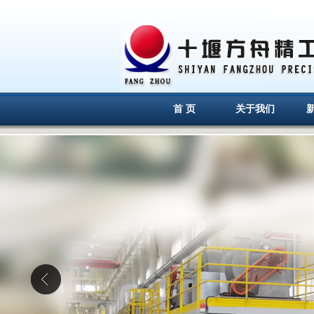
首 页
关于我们