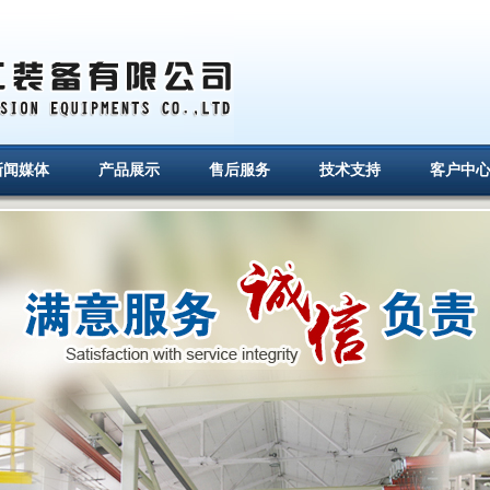
新闻媒体
产品展示
售后服务
技术支持
客户中