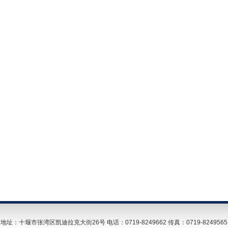
地址：十堰市张湾区凯迪拉克大街26号 电话：0719-8249662 传真：0719-8249565