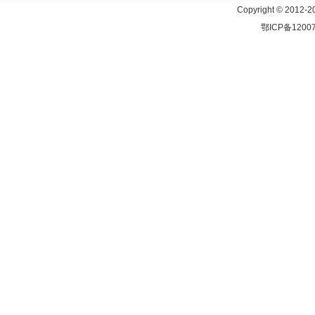
Copyright © 2
鄂ICP备1200