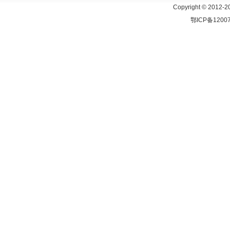
Copyright © 2
鄂ICP备1200