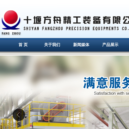
首 页
关于我们
新闻媒体
产品展示