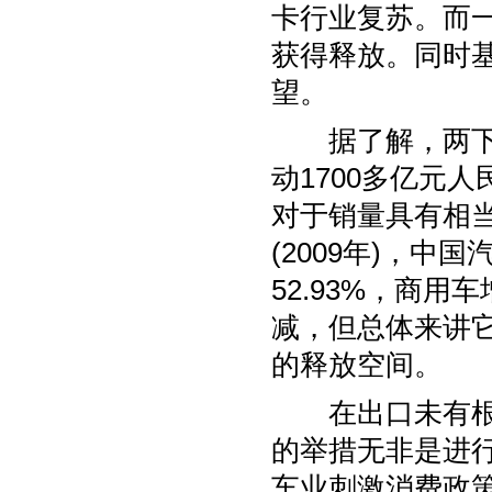
卡行业复苏。而
获得释放。同时
望。
据了解，两下乡
动1700多亿元
对于销量具有相
(2009年)，中
52.93%，商用
减，但总体来讲
的释放空间。
在出口未有根本
的举措无非是进
车业刺激消费政