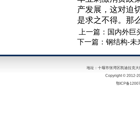
产发展，这对迫
是求之不得。那
上一篇：
国内外巨
下一篇：
钢结构-
地址：十堰市张湾区凯迪拉克大街26号 
Copyright © 2
鄂ICP备1200