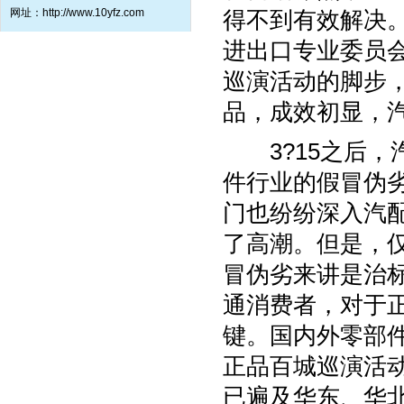
网址：http://www.10yfz.com
得不到有效解决
进出口专业委员
巡演活动的脚步
品，成效初显，
3?15之后，
件行业的假冒伪
门也纷纷深入汽
了高潮。但是，
冒伪劣来讲是治
通消费者，对于
键。国内外零部
正品百城巡演活
已遍及华东、华