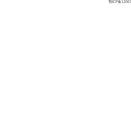
鄂ICP备1200