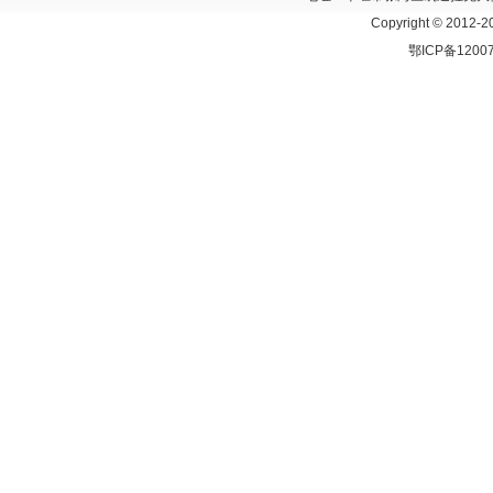
Copyright © 2
鄂ICP备1200