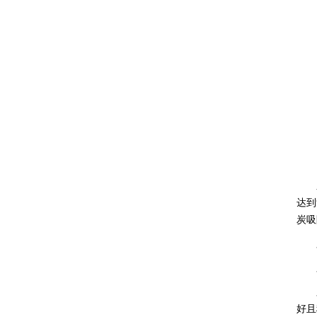
东风
达到
炭吸
膜通
膜管
膜
好且